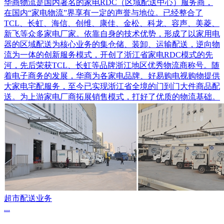
华商物流是国内著名的家电RDC（区域配送中心）服务商，
在国内“家电物流”界享有一定的声誉与地位。已经整合了
TCL、长虹、海信、创维、康佳、金松、科龙、容声、美菱、
新飞等众多家电厂家。依靠自身的技术优势，形成了以家用电
器的区域配送为核心业务的集仓储、装卸、运输配送，逆向物
流为一体的创新服务模式，开创了浙江省家电RDC模式的先
河，先后荣获TCL、长虹等品牌浙江地区优秀物流商称号。随
着电子商务的发展，华商为各家电品牌、好易购电视购物提供
大家电宅配服务，至今已实现浙江省全境的门到门大件商品配
送。为上游家电厂商拓展销售模式，打好了优质的物流基础。
超市配送业务
...