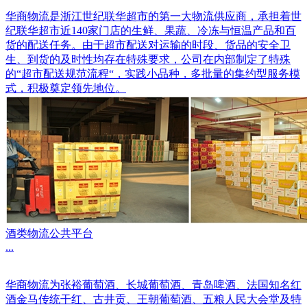
华商物流是浙江世纪联华超市的第一大物流供应商，承担着世
纪联华超市近140家门店的生鲜、果蔬、冷冻与恒温产品和百
货的配送任务。由于超市配送对运输的时段、货品的安全卫
生、到货的及时性均存在特殊要求，公司在内部制定了特殊
的“超市配送规范流程“，实践小品种，多批量的集约型服务模
式，积极奠定领先地位。
酒类物流公共平台
...
华商物流为张裕葡萄酒、长城葡萄酒、青岛啤酒、法国知名红
酒金马传统干红、古井贡、王朝葡萄酒、五粮人民大会堂及特