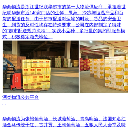
华商物流是浙江世纪联华超市的第一大物流供应商，承担着世
纪联华超市近140家门店的生鲜、果蔬、冷冻与恒温产品和百
货的配送任务。由于超市配送对运输的时段、货品的安全卫
生、到货的及时性均存在特殊要求，公司在内部制定了特殊
的“超市配送规范流程“，实践小品种，多批量的集约型服务模
式，积极奠定领先地位。
酒类物流公共平台
...
华商物流为张裕葡萄酒、长城葡萄酒、青岛啤酒、法国知名红
酒金马传统干红、古井贡、王朝葡萄酒、五粮人民大会堂及特