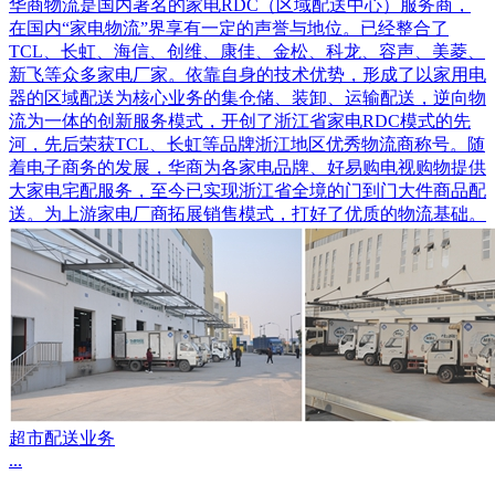
华商物流是国内著名的家电RDC（区域配送中心）服务商，
在国内“家电物流”界享有一定的声誉与地位。已经整合了
TCL、长虹、海信、创维、康佳、金松、科龙、容声、美菱、
新飞等众多家电厂家。依靠自身的技术优势，形成了以家用电
器的区域配送为核心业务的集仓储、装卸、运输配送，逆向物
流为一体的创新服务模式，开创了浙江省家电RDC模式的先
河，先后荣获TCL、长虹等品牌浙江地区优秀物流商称号。随
着电子商务的发展，华商为各家电品牌、好易购电视购物提供
大家电宅配服务，至今已实现浙江省全境的门到门大件商品配
送。为上游家电厂商拓展销售模式，打好了优质的物流基础。
超市配送业务
...