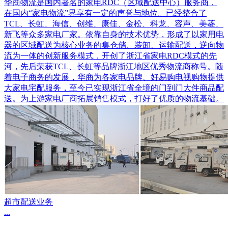
华商物流是国内著名的家电RDC（区域配送中心）服务商，
在国内“家电物流”界享有一定的声誉与地位。已经整合了
TCL、长虹、海信、创维、康佳、金松、科龙、容声、美菱、
新飞等众多家电厂家。依靠自身的技术优势，形成了以家用电
器的区域配送为核心业务的集仓储、装卸、运输配送，逆向物
流为一体的创新服务模式，开创了浙江省家电RDC模式的先
河，先后荣获TCL、长虹等品牌浙江地区优秀物流商称号。随
着电子商务的发展，华商为各家电品牌、好易购电视购物提供
大家电宅配服务，至今已实现浙江省全境的门到门大件商品配
送。为上游家电厂商拓展销售模式，打好了优质的物流基础。
超市配送业务
...