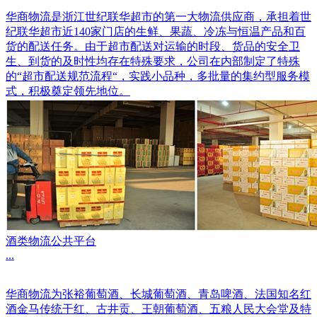
华商物流是浙江世纪联华超市的第一大物流供应商，承担着世
纪联华超市近140家门店的生鲜、果蔬、冷冻与恒温产品和百
货的配送任务。由于超市配送对运输的时段、货品的安全卫
生、到货的及时性均存在特殊要求，公司在内部制定了特殊
的“超市配送规范流程“，实践小品种，多批量的集约型服务模
式，积极奠定领先地位。
酒类物流公共平台
...
华商物流为张裕葡萄酒、长城葡萄酒、青岛啤酒、法国知名红
酒金马传统干红、古井贡、王朝葡萄酒、五粮人民大会堂及特